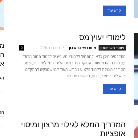
קרא עוד
לימודי יעוץ מס
מח
צוות רואי החשבון
-
18 בנובמבר 2020
פורטל רואי חשבון
0
הש
מתלבטים היכן כדאי להתחיל ללמוד? מעוניינים ללמוד תחום מרתק
עם הרבה הזדמנויות תעסוקה מיד בסיום הלימודים? לימודי יעוץ מס
אל
הם דרך מצוינת ללמוד מקצוע מבוקש מאוד למי שמבקש להתקדם
ולהצליח. למידע נוסף, השאירו פרטים...
הש
קרא עוד
המ
המדריך המלא לגילוי מרצון ומיסוי
אופציות