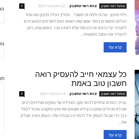
צוות רואי החשבון
-
22 באוקטובר 2025
פורטל רואי חשבון
0
הט
גילוי מרצון - מה זה ולמה זה חשוב? תהליך הגילוי מרצון הוא אחד
הכלים החשובים ביותר שמציעות רשויות המס לאזרחים המעוניינים
להצהיר על נכסים או הכנסות שלא דווחו בעבר. באמצעותו, ניתן
להסדיר את המצב המשפטי...
נו
קרא עוד
כל עצמאי חייב להעסיק רואה
תו
חשבון טוב באמת
צוות רואי החשבון
-
14 בנובמבר 2023
פורטל רואי חשבון
0
ענייני כספים עלולים להיות עקב האכילס של עסקים מצליחים רבים
אם לא מנהלים אותם נכון ולא מוצאים את איש המקצוע שיכול לטפל
בכך כדי שבעל העסק יוכל להתרכז בעבודה שלו. העסק היציב מצדיק
את...
קרא עוד